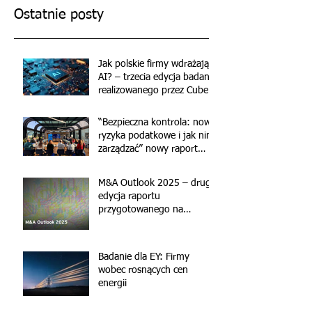
Ostatnie posty
Jak polskie firmy wdrażają
AI? – trzecia edycja badania
realizowanego przez Cube
Research dla EY
“Bezpieczna kontrola: nowe
ryzyka podatkowe i jak nimi
zarządzać” nowy raport
przygotowany przez
CubeResearch
M&A Outlook 2025 – druga
edycja raportu
przygotowanego na
zlecenie EY przez Cube
Research
Badanie dla EY: Firmy
wobec rosnących cen
energii