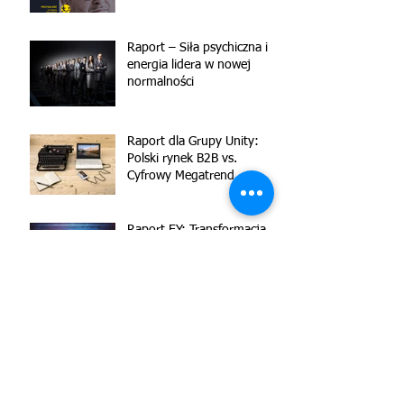
Raport – Siła psychiczna i
energia lidera w nowej
normalności
Raport dla Grupy Unity:
Polski rynek B2B vs.
Cyfrowy Megatrend.
Raport EY: Transformacja
cyfrowa firm 2020
Jak w warunkach nowej
rzeczywistości Polacy
korzystają z kanałów
cyfrowych? (raport dla EY)
Raport Pokolenie 50+ w