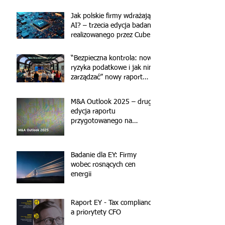
Jak polskie firmy wdrażają
AI? – trzecia edycja badania
realizowanego przez Cube
Research dla EY
“Bezpieczna kontrola: nowe
ryzyka podatkowe i jak nimi
zarządzać” nowy raport
przygotowany przez
CubeResearch
M&A Outlook 2025 – druga
edycja raportu
przygotowanego na
zlecenie EY przez Cube
Research
Badanie dla EY: Firmy
wobec rosnących cen
energii
Raport EY - Tax compliance
a priorytety CFO